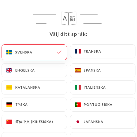
SV
MENY
Välj ditt språk:
Välj ditt språk:
FRANSKA
FRANSKA
SVENSKA
SVENSKA
/
HEM
OMDÖMEN
Omdömen
ENGELSKA
ENGELSKA
SPANSKA
SPANSKA
KATALANSKA
KATALANSKA
ITALIENSKA
ITALIENSKA
232 omdömen på Uniiti
TYSKA
TYSKA
PORTUGISISKA
PORTUGISISKA
4.8 / 5
简体中文 (KINESISKA)
简体中文 (KINESISKA)
JAPANSKA
JAPANSKA
100 % verkliga, verifierade omdömen.