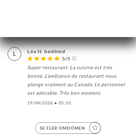
Jérôme L. bedömd
J
5/5
21/04/2026
•
05:13
Léa H. bedömd
L
5/5
Super restaurant. La cuisine est très
bonne. L’ambiance du restaurant nous
plonge vraiment au Canada. Le personnel
est adorable. Très bon moment.
19/04/2026
•
05:50
SE FLER OMDÖMEN