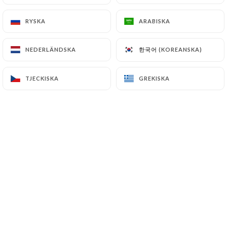
RYSKA
RYSKA
ARABISKA
ARABISKA
Bienvenue chez
Canadian Corner
, un
한국어 (KOREANSKA)
한국어 (KOREANSKA)
NEDERLÄNDSKA
NEDERLÄNDSKA
refuge chaleureux où les saveurs
authentiques du Canada prennent vie
TJECKISKA
TJECKISKA
GREKISKA
GREKISKA
dans chaque plat. Entrez et laissez-vous
envelopper par l'ambiance rustique et
conviviale, où le bois, la pierre et les
accents de rouge évoquent l'esprit de
nos vastes paysages nordiques, Notre
menu est une ode à la richesse culinaire
de ce magnifique pays. Des délices
inspirés des forêts boréales aux festins
côtiers, chaque bouchée vous
transporte à travers les régions