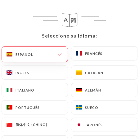
Seleccione su idioma:
Seleccione su idioma:
FRANCÉS
FRANCÉS
ESPAÑOL
ESPAÑOL
INGLÉS
INGLÉS
CATALÁN
CATALÁN
ITALIANO
ITALIANO
ALEMÁN
ALEMÁN
PORTUGUÉS
PORTUGUÉS
SUECO
SUECO
简体中文 (CHINO)
简体中文 (CHINO)
JAPONÉS
JAPONÉS