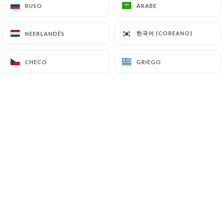
RUSO
RUSO
ÁRABE
ÁRABE
한국어 (COREANO)
한국어 (COREANO)
NEERLANDÉS
NEERLANDÉS
CHECO
CHECO
GRIEGO
GRIEGO