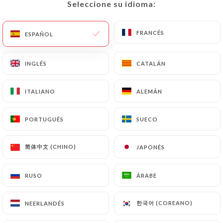
Seleccione su idioma:
Seleccione su idioma:
ES
MENÚ
FRANCÉS
FRANCÉS
ESPAÑOL
ESPAÑOL
INGLÉS
INGLÉS
CATALÁN
CATALÁN
/
INICIO
CONTACTO
ITALIANO
ITALIANO
ALEMÁN
ALEMÁN
Contacto
PORTUGUÉS
PORTUGUÉS
SUECO
SUECO
简体中文 (CHINO)
简体中文 (CHINO)
JAPONÉS
JAPONÉS
RUSO
RUSO
ÁRABE
ÁRABE
Canadian Corner
한국어 (COREANO)
한국어 (COREANO)
NEERLANDÉS
NEERLANDÉS